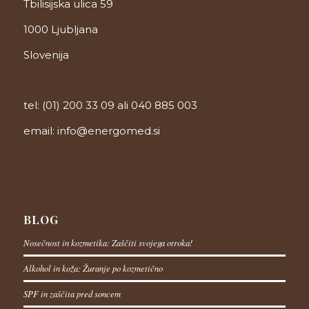
Tbilisijska ulica 59
1000 Ljubljana
Slovenija
tel: (01) 200 33 09 ali 040 885 003
email: info@energomed.si
BLOG
Nosečnost in kozmetika: Zaščiti svojega otroka!
Alkohol in koža: Žuranje po kozmetično
SPF in zaščita pred soncem