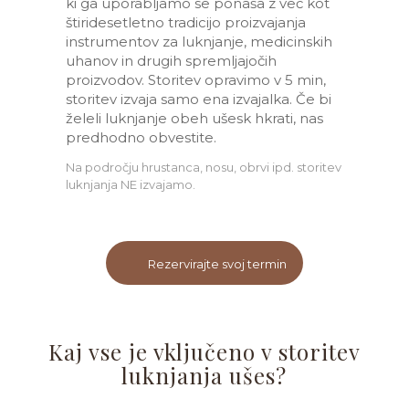
ki ga uporabljamo se ponaša z več kot
štiridesetletno tradicijo proizvajanja
instrumentov za luknjanje, medicinskih
uhanov in drugih spremljajočih
proizvodov. Storitev opravimo v 5 min,
storitev izvaja samo ena izvajalka. Če bi
želeli luknjanje obeh ušesk hkrati, nas
predhodno obvestite.
Na področju hrustanca, nosu, obrvi ipd. storitev
luknjanja NE izvajamo.
Rezervirajte svoj termin
Kaj vse je vključeno v storitev
luknjanja ušes?