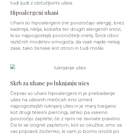
tudi ljudi z občutljivimi ušesi.
Hipoalergeni uhani
Uhani so hipoalergeni (ne povzročajo alergij), brez
kadmija, niklja, kobalta ter drugih alergenih snovi,
ki so najpogostejši povzročitelji vnetij. Širok izbor
različnih modelov omogoča, da vsak najde nekaj
zase, tako ženske kot otroci in tudi moški.
Skrb za uhane po luknjanju ušes
Čeprav so uhani hipoalergeni in je prebadanje
ušes na ušesnih mečicah eno izmed
najpogostejših luknjanj ušes in je manj tvegano
kot drugi telesni piercingi, lahko pa vseeno
povzročijo zaplete, če z njimi ne ravnate pravilno.
Da bi se izognili zapletom, kot so okužbe, smo za
vas pripravili zloženko, ki vam jo bomo izročili po