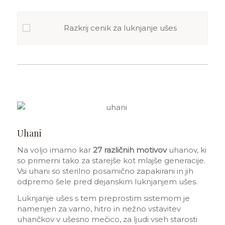
Razkrij cenik za luknjanje ušes
Uhani
Na voljo imamo kar
27 različnih motivov
uhanov, ki
so primerni tako za starejše kot mlajše generacije.
Vsi uhani so sterilno posamično zapakirani in jih
odpremo šele pred dejanskim luknjanjem ušes.
Luknjanje ušes s tem preprostim sistemom je
namenjen za varno, hitro in nežno vstavitev
uhančkov v ušesno mečico, za ljudi vseh starosti